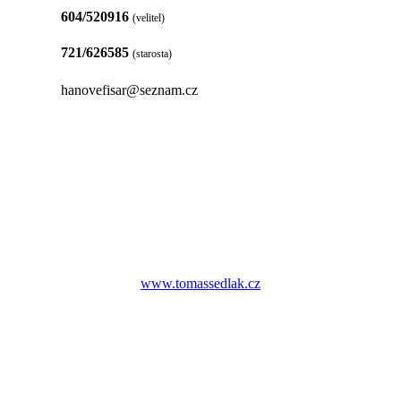
604/520916
(velitel)
721/626585
(starosta)
hanovefisar@seznam.cz
www.tomassedlak.cz