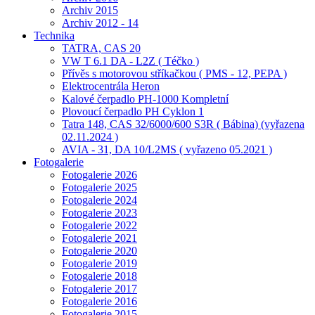
Archiv 2015
Archiv 2012 - 14
Technika
TATRA, CAS 20
VW T 6.1 DA - L2Z ( Téčko )
Přívěs s motorovou stříkačkou ( PMS - 12, PEPA )
Elektrocentrála Heron
Kalové čerpadlo PH-1000 Kompletní
Plovoucí čerpadlo PH Cyklon 1
Tatra 148, CAS 32/6000/600 S3R ( Bábina) (vyřazena
02.11.2024 )
AVIA - 31, DA 10/L2MS ( vyřazeno 05.2021 )
Fotogalerie
Fotogalerie 2026
Fotogalerie 2025
Fotogalerie 2024
Fotogalerie 2023
Fotogalerie 2022
Fotogalerie 2021
Fotogalerie 2020
Fotogalerie 2019
Fotogalerie 2018
Fotogalerie 2017
Fotogalerie 2016
Fotogalerie 2015