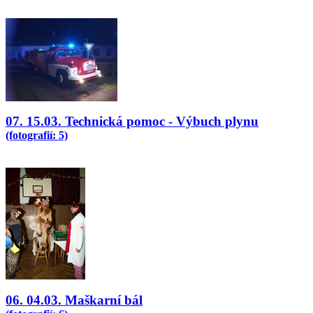
07. 15.03. Technická pomoc - Výbuch plynu
(fotografií: 5)
06. 04.03. Maškarní bál