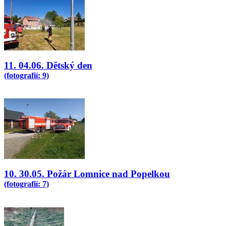
11. 04.06. Dětský den
(fotografií: 9)
10. 30.05. Požár Lomnice nad Popelkou
(fotografií: 7)