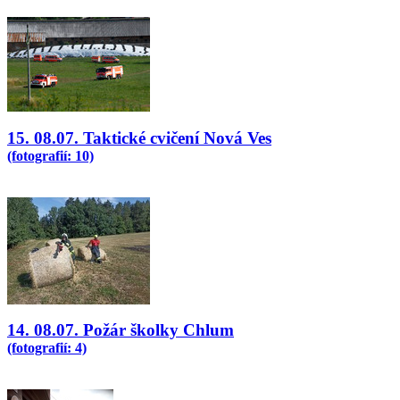
15. 08.07. Taktické cvičení Nová Ves
(fotografií: 10)
14. 08.07. Požár školky Chlum
(fotografií: 4)