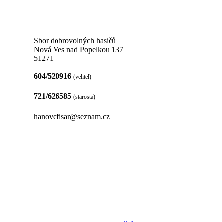
Sbor dobrovolných hasičů
Nová Ves nad Popelkou 137
51271
604/520916
(velitel)
721/626585
(starosta)
hanovefisar@seznam.cz