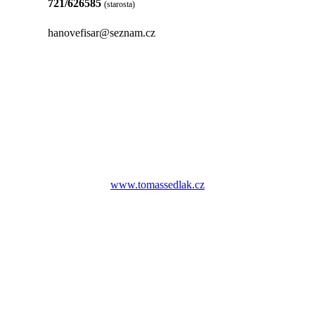
721/626585
(starosta)
hanovefisar@seznam.cz
www.tomassedlak.cz