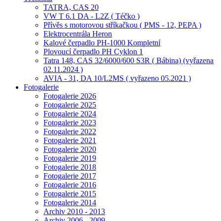
TATRA, CAS 20
VW T 6.1 DA - L2Z ( Téčko )
Přívěs s motorovou stříkačkou ( PMS - 12, PEPA )
Elektrocentrála Heron
Kalové čerpadlo PH-1000 Kompletní
Plovoucí čerpadlo PH Cyklon 1
Tatra 148, CAS 32/6000/600 S3R ( Bábina) (vyřazena
02.11.2024 )
AVIA - 31, DA 10/L2MS ( vyřazeno 05.2021 )
Fotogalerie
Fotogalerie 2026
Fotogalerie 2025
Fotogalerie 2024
Fotogalerie 2023
Fotogalerie 2022
Fotogalerie 2021
Fotogalerie 2020
Fotogalerie 2019
Fotogalerie 2018
Fotogalerie 2017
Fotogalerie 2016
Fotogalerie 2015
Fotogalerie 2014
Archiv 2010 - 2013
Archiv 2006 - 2009